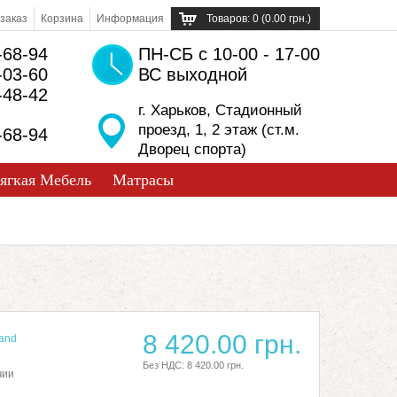
заказ
Корзина
Информация
Товаров: 0 (0.00 грн.)
-68-94
ПН-СБ с 10-00 - 17-00
-03-60
ВС выходной
-48-42
г. Харьков, Стадионный
проезд, 1, 2 этаж (ст.м.
-68-94
Дворец спорта)
ягкая Мебель
Матрасы
8 420.00 грн.
and
Без НДС: 8 420.00 грн.
чии