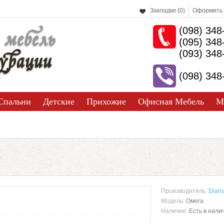
Закладки (0)
Оформить 
(098) 348
 мебель
(095) 348
урации
(093) 348
(098) 348
Спальни
Детские
Прихожие
Офисная Мебель
М
Производитель:
Diam
Модель:
Омега
Наличие:
Есть в нали