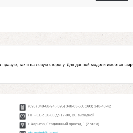
а правую, так и на левую сторону. Для данной модели имеется шир
(098) 348-68-94, (095) 348-03-60, (093) 348-48-42
ПН - СБ с 10-00 до 17-00, ВС выходной
г. Харьков, Стадионный проезд, 1 (2 этаж)
sts-mebel@ukr.net