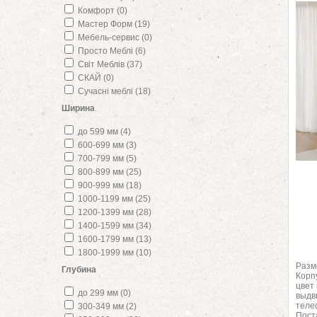
Комфорт (0)
Мастер Форм (19)
Мебель-сервис (0)
Просто Меблі (6)
Світ Меблів (37)
СКАЙ (0)
Сучасні меблі (18)
Ширина
до 599 мм (4)
600-699 мм (3)
700-799 мм (5)
800-899 мм (25)
900-999 мм (18)
1000-1199 мм (25)
1200-1399 мм (28)
1400-1599 мм (34)
1600-1799 мм (13)
1800-1999 мм (10)
Разм
Глубина
Корп
цвет
до 299 мм (0)
выдв
теле
300-349 мм (2)
Пост