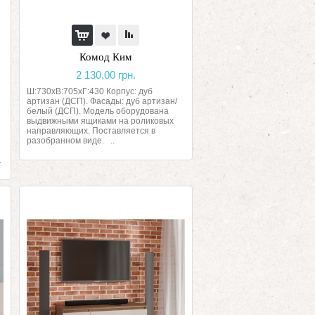
Комод Ким
2 130.00 грн.
Ш:730хВ:705хГ:430 Корпус: дуб
артизан (ДСП). Фасады: дуб артизан/
белый (ДСП). Модель оборудована
выдвижными ящиками на роликовых
направляющих. Поставляется в
разобранном виде. ..
.