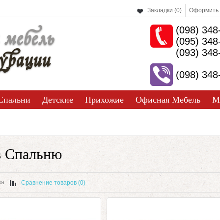
Закладки (0)
Оформить 
(098) 348
 мебель
(095) 348
урации
(093) 348
(098) 348
Спальни
Детские
Прихожие
Офисная Мебель
М
в Спальню
ка
Сравнение товаров (0)