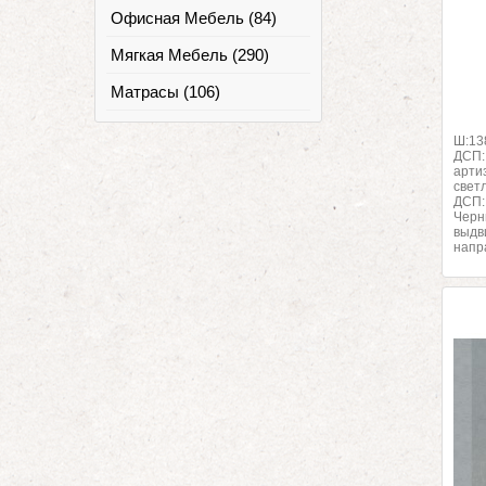
Офисная Мебель (84)
Мягкая Мебель (290)
Матрасы (106)
Ш:13
ДСП:
арти
свет
ДСП:
Черн
выдв
напр