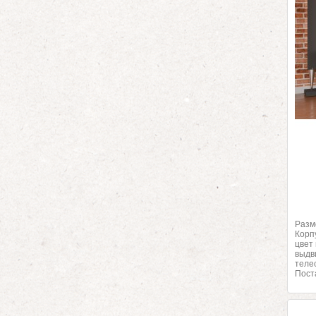
Разм
Корп
цвет
выдв
теле
Пост