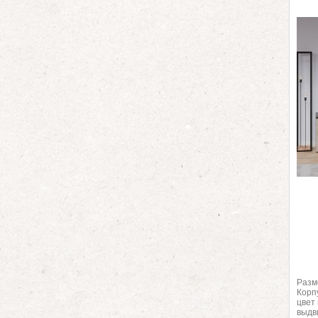
Разм
Корп
цвет
выдв