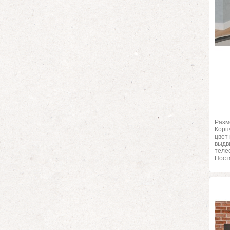
Разм
Корп
цвет
выдв
теле
Пост