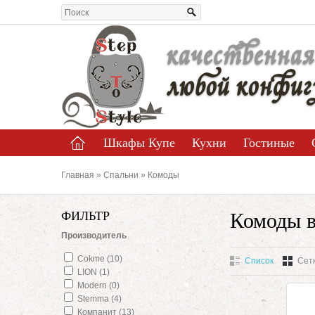
качественная
любой конфиг
Шкафы Купе
Кухни
Гостиные
Главная
»
Спальни
» Комоды
ФИЛЬТР
Комоды 
Производитель
Cokme (10)
Список
Сет
LION (1)
Modern (0)
Stemma (4)
Компанит (13)