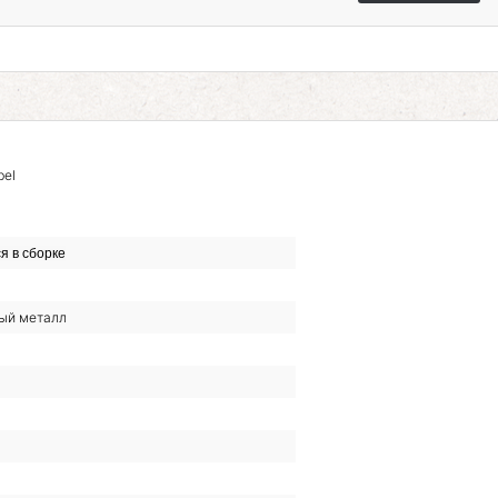
bel
я в сборке
ый металл