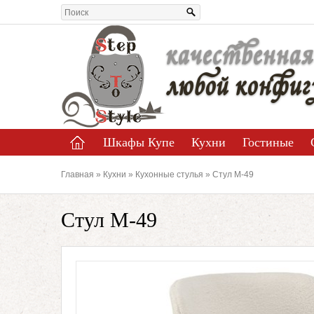
качественная
любой конфиг
Шкафы Купе
Кухни
Гостиные
Главная
»
Кухни
»
Кухонные стулья
» Стул M-49
Стул M-49