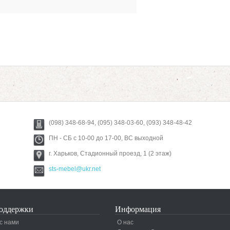
(098) 348-68-94, (095) 348-03-60, (093) 348-48-42
ПН - СБ с 10-00 до 17-00, ВС выходной
г. Харьков, Стадионный проезд, 1 (2 этаж)
sts-mebel@ukr.net
оддержки
Информация
с нами
О нас