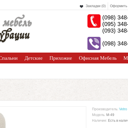
Закладки (0)
Оформить 
(098) 348
 мебель
(095) 348
урации
(093) 348
(098) 348
Спальни
Детские
Прихожие
Офисная Мебель
М
Производитель:
Vetro
Модель:
M-49
Наличие:
Есть в нали