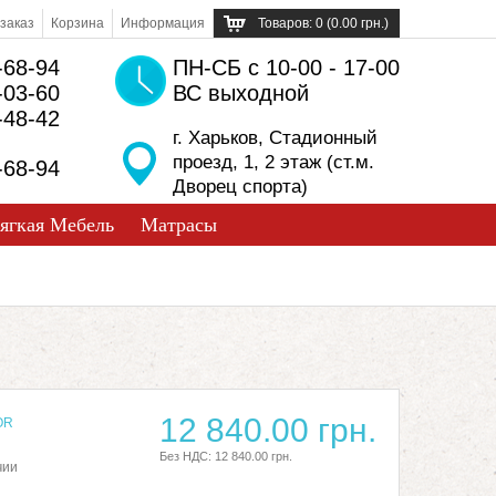
заказ
Корзина
Информация
Товаров: 0 (0.00 грн.)
-68-94
ПН-СБ с 10-00 - 17-00
-03-60
ВС выходной
-48-42
г. Харьков, Стадионный
проезд, 1, 2 этаж (ст.м.
-68-94
Дворец спорта)
ягкая Мебель
Матрасы
12 840.00 грн.
OR
Без НДС: 12 840.00 грн.
чии