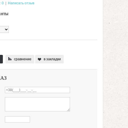
: 0
|
Написать отзыв
анты
сравнение
в закладки
КАЗ