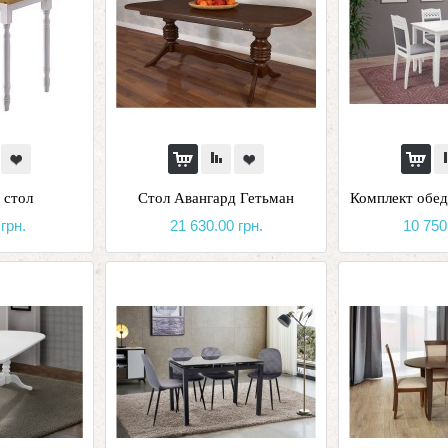
 стол
Стол Авангард Гетьман
Комплект обе
грн.
21 630.00 грн.
10 750