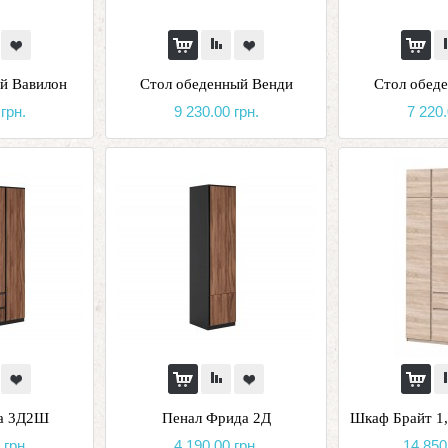
й Вавилон
Стол обеденный Венди
Стол обед
грн.
9 230.00 грн.
7 220.
а 3Д2Ш
Пенал Фрида 2Д
Шкаф Брайт 1,
 грн.
4 190.00 грн.
14 850