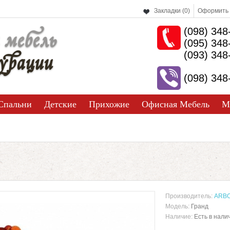
Закладки (0)
Оформить 
(098) 348
 мебель
(095) 348
урации
(093) 348
(098) 348
Спальни
Детские
Прихожие
Офисная Мебель
М
Производитель:
ARB
Модель:
Гранд
Наличие:
Есть в нали