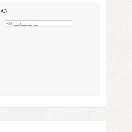
КАЗ
и