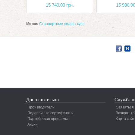
15 740.00 грн.
15 980.00
Метки:
Стандартные шкафы купе
Дополнительно
Служба п
Производители
Связаться 
Подарочные сертификаты
Возврат то
Партнёрская программа
Карта сайт
Акции