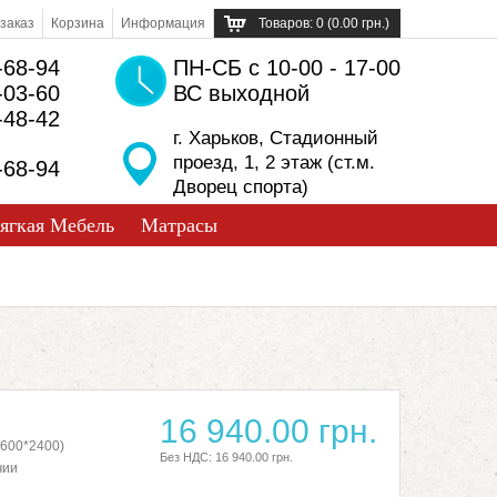
заказ
Корзина
Информация
Товаров: 0 (0.00 грн.)
-68-94
ПН-СБ с 10-00 - 17-00
-03-60
ВС выходной
-48-42
г. Харьков, Стадионный
проезд, 1, 2 этаж (ст.м.
-68-94
Дворец спорта)
ягкая Мебель
Матрасы
16 940.00 грн.
600*2400)
Без НДС: 16 940.00 грн.
чии