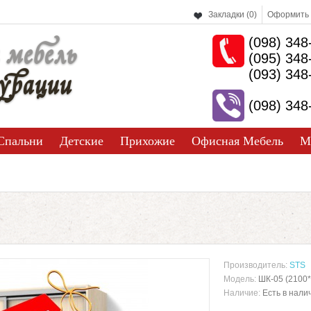
Закладки (0)
Оформить 
(098) 348
 мебель
(095) 348
урации
(093) 348
(098) 348
Спальни
Детские
Прихожие
Офисная Мебель
М
Производитель:
STS
Модель:
ШК-05 (2100*
Наличие:
Есть в нали