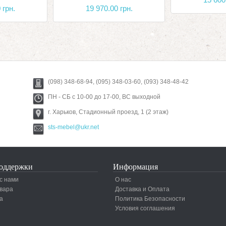
 грн.
19 970.00 грн.
(098) 348-68-94, (095) 348-03-60, (093) 348-48-42
ПН - СБ с 10-00 до 17-00, ВС выходной
г. Харьков, Стадионный проезд, 1 (2 этаж)
sts-mebel@ukr.net
оддержки
Информация
с нами
О нас
вара
Доставка и Оплата
а
Политика Безопасности
Условия соглашения