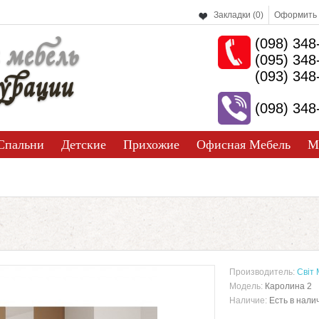
Закладки (0)
Оформить 
(098) 348
 мебель
(095) 348
урации
(093) 348
(098) 348
Спальни
Детские
Прихожие
Офисная Мебель
М
Производитель:
Світ 
Модель:
Каролина 2
Наличие:
Есть в нали