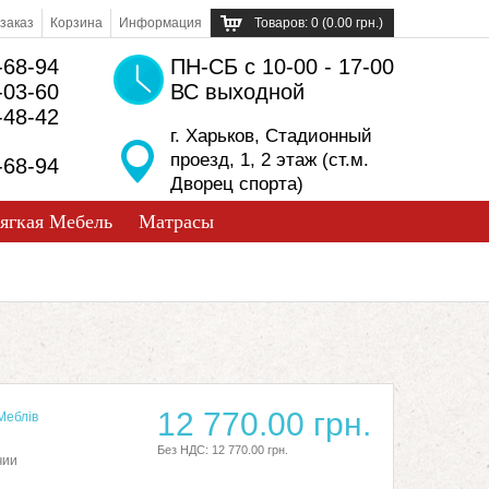
заказ
Корзина
Информация
Товаров: 0 (0.00 грн.)
-68-94
ПН-СБ с 10-00 - 17-00
-03-60
ВС выходной
-48-42
г. Харьков, Стадионный
проезд, 1, 2 этаж (ст.м.
-68-94
Дворец спорта)
ягкая Мебель
Матрасы
12 770.00 грн.
Меблів
Без НДС: 12 770.00 грн.
чии