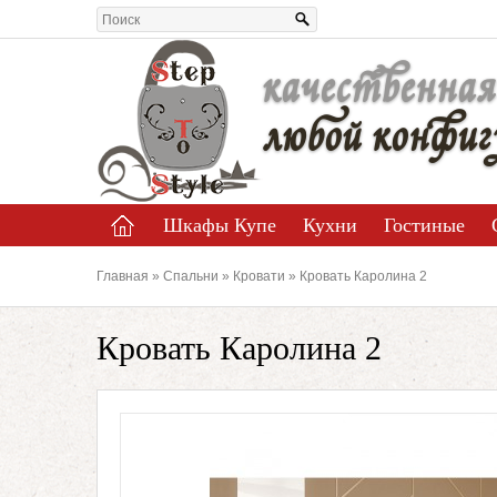
качественная
любой конфиг
Шкафы Купе
Кухни
Гостиные
Главная
»
Спальни
»
Кровати
» Кровать Каролина 2
Кровать Каролина 2