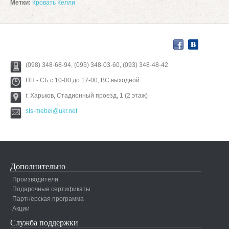
Метки:
Кровать Келли
(098) 348-68-94, (095) 348-03-60, (093) 348-48-42
ПН - СБ с 10-00 до 17-00, ВС выходной
г. Харьков, Стадионный проезд, 1 (2 этаж)
sts-mebel@ukr.net
Дополнительно
Производители
Подарочные сертификаты
Партнёрская программа
Акции
Служба поддержки