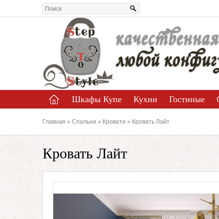
качественная
любой конфиг
Шкафы Купе
Кухни
Гостиные
Главная
»
Спальни
»
Кровати
» Кровать Лайт
Кровать Лайт