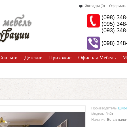
Закладки (0)
Оформить 
(098) 348
 мебель
(095) 348
урации
(093) 348
(098) 348
Спальни
Детские
Прихожие
Офисная Мебель
М
Производитель:
Шик-
Модель:
Лайт
Наличие:
Есть в нали