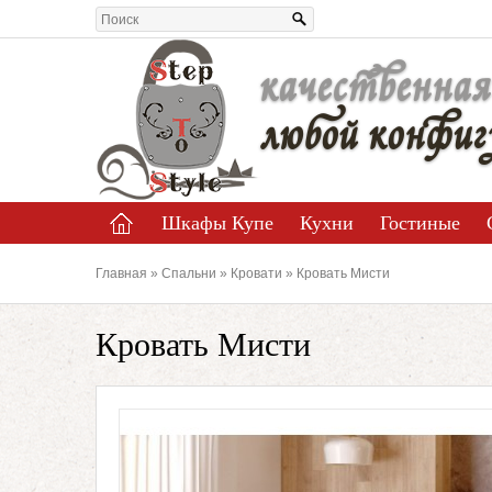
качественная
любой конфиг
Шкафы Купе
Кухни
Гостиные
Главная
»
Спальни
»
Кровати
» Кровать Мисти
Кровать Мисти