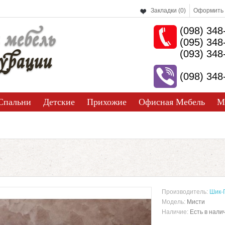
Закладки (0)
Оформить 
(098) 348
 мебель
(095) 348
урации
(093) 348
(098) 348
Спальни
Детские
Прихожие
Офисная Мебель
М
Производитель:
Шик-
Модель:
Мисти
Наличие:
Есть в нали