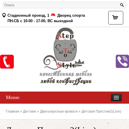
Стадионный проезд, 1
Дворец спорта
Товар
ПН-СБ с 10-00 - 17-00, ВС выходной
качественная мебель
любой конфигурации
Меню
Главная
»
Детские
»
Двухъярусные кровати
» Детская Престиж2(Lion)