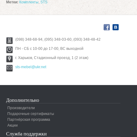
Метки:
Комплекты
,
STS
(098) 348-68-94, (095) 348-03-60, (093) 348-48-42
ПН - СБ с 10-00 до 17-00, ВС выходной
г. Харьков, Стадионный проезд, 1 (2 этаж)
sts-mebel@ukr.net
Дополнительно
Производители
Подарочные сертификаты
Партнёрская программа
Акции
Служба поддержки