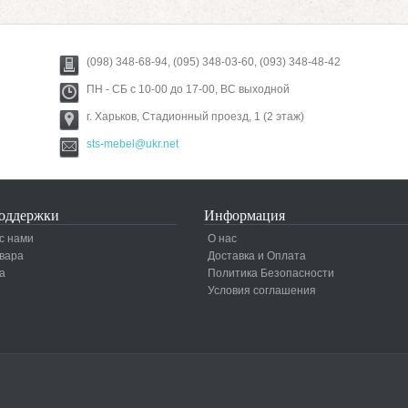
(098) 348-68-94, (095) 348-03-60, (093) 348-48-42
ПН - СБ с 10-00 до 17-00, ВС выходной
г. Харьков, Стадионный проезд, 1 (2 этаж)
sts-mebel@ukr.net
оддержки
Информация
с нами
О нас
вара
Доставка и Оплата
а
Политика Безопасности
Условия соглашения