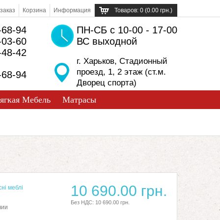
заказ
Корзина
Информация
Товаров: 0 (0.00 грн.)
-68-94
ПН-СБ с 10-00 - 17-00
-03-60
ВС выходной
-48-42
г. Харьков, Стадионный
проезд, 1, 2 этаж (ст.м.
-68-94
Дворец спорта)
ягкая Мебель
Матрасы
10 690.00 грн.
ні меблі
Без НДС: 10 690.00 грн.
чии