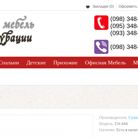
Закладки (0)
Оформить 
(098) 348
 мебель
(095) 348
урации
(093) 348
(098) 348
Спальни
Детские
Прихожие
Офисная Мебель
М
Производитель:
Сучас
Модель:
СН-444
Наличие:
Есть в нали