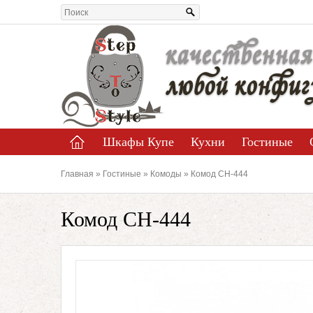
качественная
любой конфиг
Шкафы Купе
Кухни
Гостиные
Главная
»
Гостиные
»
Комоды
» Комод СН-444
Комод СН-444