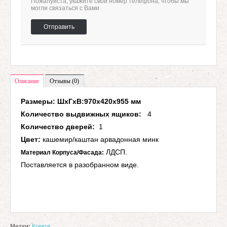
Пожалуйста, укажите свой номер телефона, чтобы мы
могли связаться с Вами
Отправить
Описание
Отзывы (0)
Размеры: ШхГхВ:
970х420х955 мм
Количество выдвижных ящиков:
4
Количество дверей:
1
Цвет:
кашемир/каштан арвадонная минк
ЛДСП.
Материал Корпуса/Фасада:
Поставляется в разобранном виде.
Метки:
Комод