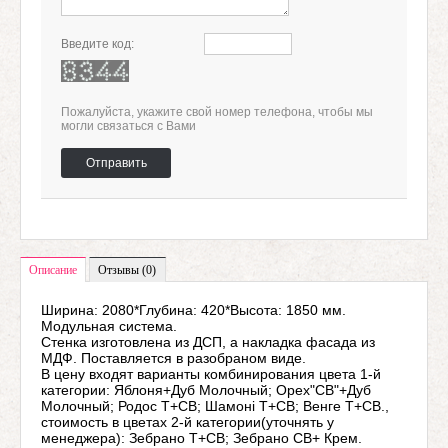
Введите код:
Пожалуйста, укажите свой номер телефона, чтобы мы
могли связаться с Вами
Отправить
Описание
Отзывы (0)
Ширина: 2080*Глубина: 420*Высота: 1850 мм.
Модульная система.
Стенка изготовлена из ДСП, а накладка фасада из
МДФ. Поставляется в разобраном виде.
В цену входят варианты комбинирования цвета 1-й
категории: Яблоня+Дуб Молочный; Орех"СВ"+Дуб
Молочный; Родос Т+СВ; Шамоні Т+СВ; Венге Т+СВ.,
стоимость в цветах 2-й категории(уточнять у
менеджера): Зебрано Т+СВ; Зебрано СВ+ Крем.