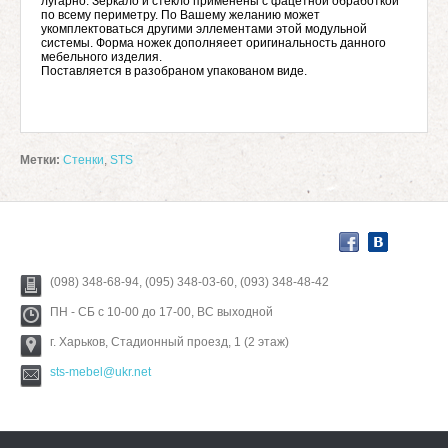
лугарно. Зеркало и стекло применены с фацетной обработкой
по всему периметру. По Вашему желанию может
укомплектоваться другими эллементами этой модульной
системы. Форма ножек дополняеет оригинальность данного
мебельного изделия.
Поставляется в разобраном упакованом виде.
Метки:
Стенки
,
STS
(098) 348-68-94, (095) 348-03-60, (093) 348-48-42
ПН - СБ с 10-00 до 17-00, ВС выходной
г. Харьков, Стадионный проезд, 1 (2 этаж)
sts-mebel@ukr.net