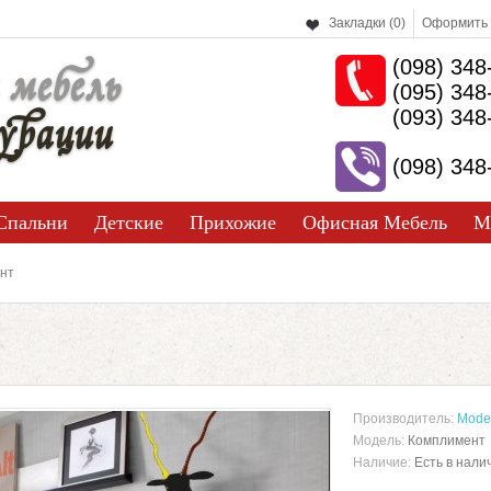
Закладки (0)
Оформить 
(098) 348
 мебель
(095) 348
урации
(093) 348
(098) 348
Спальни
Детские
Прихожие
Офисная Мебель
М
нт
Производитель:
Mode
Модель:
Комплимент
Наличие:
Есть в нали