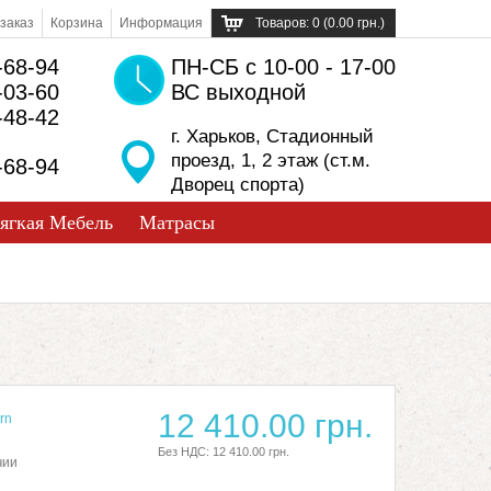
заказ
Корзина
Информация
Товаров: 0 (0.00 грн.)
-68-94
ПН-СБ с 10-00 - 17-00
-03-60
ВС выходной
-48-42
г. Харьков, Стадионный
проезд, 1, 2 этаж (ст.м.
-68-94
Дворец спорта)
ягкая Мебель
Матрасы
12 410.00 грн.
rn
Без НДС: 12 410.00 грн.
чии