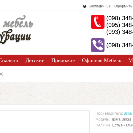
Закладки (0)
Оформить 
(098) 348
 мебель
(095) 348
урации
(093) 348
(098) 348
Спальни
Детские
Прихожие
Офисная Мебель
М
а)
Производитель:
Вика
Модель:
Прага(Вика)
Наличие:
Есть в нали