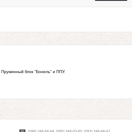
 Пружинный блок "Бонель" и ППУ.
(098) 348-68-94, (095) 348-03-60, (093) 348-48-42